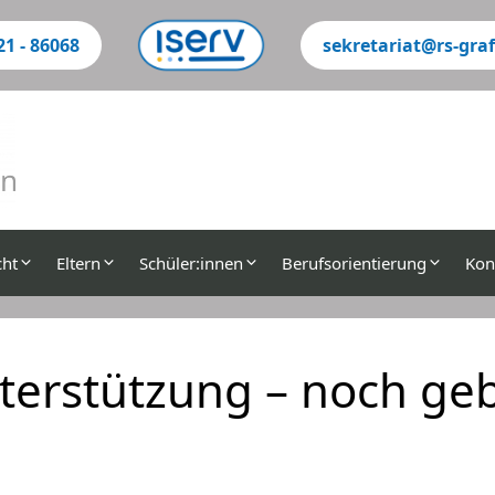
21 - 86068
sekretariat@rs-graf
Su
cht
Eltern
Schüler:innen
Berufsorientierung
Kon
terstützung – noch geb