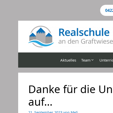
Zum
Inhalt
042
springen
Aktuelles
Team
Unterri
Danke für die Un
auf…
21. September 2023
von
MeS