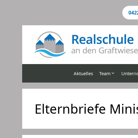
Zum
Inhalt
042
springen
Aktuelles
Team
Unterri
Elternbriefe Min