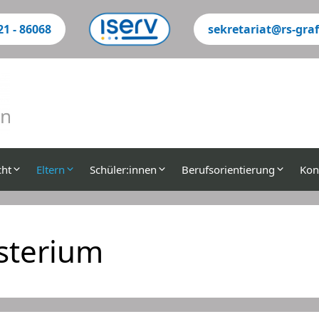
21 - 86068
sekretariat@rs-graf
Su
cht
Eltern
Schüler:innen
Berufsorientierung
Kon
isterium