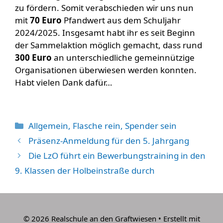
zu fördern. Somit verabschieden wir uns nun
mit
70 Euro
Pfandwert aus dem Schuljahr
2024/2025. Insgesamt habt ihr es seit Beginn
der Sammelaktion möglich gemacht, dass rund
300 Euro
an unterschiedliche gemeinnützige
Organisationen überwiesen werden konnten.
Habt vielen Dank dafür…
Kategorien
Allgemein
,
Flasche rein, Spender sein
Präsenz-Anmeldung für den 5. Jahrgang
Die LzO führt ein Bewerbungstraining in den
9. Klassen der Holbeinstraße durch
© 2026 Realschule an den Graftwiesen
• Erstellt mit