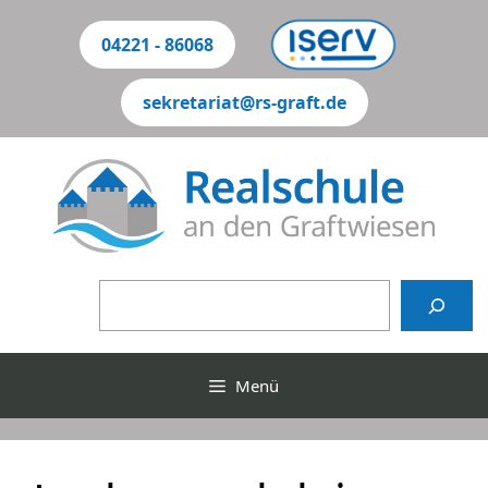
Zum
Inhalt
04221 - 86068
springen
sekretariat@rs-graft.de
Suchen
Menü