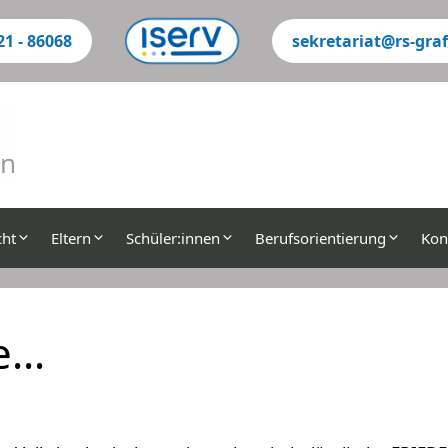
21 - 86068
sekretariat@rs-graf
Su
cht
Eltern
Schüler:innen
Berufsorientierung
Kon
je…