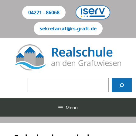
Zum
Inhalt
04221 - 86068
springen
sekretariat@rs-graft.de
Suchen
Menü